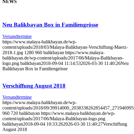
NEWS
Neu Balikbayan Box in Familiengrösse
Versandtermine
https://www.malaya-balikbayan.de/wp-
content/uploads/2018/03/Malaya-Balikbayan-Verschiffung-Maerz-
2018-1.jpg
1280
960
balikbayan
https://www.malaya-
balikbayan.de/wp-content/uploads/2017/06/Malaya-Balikbayan-
logo.png
balikbayan
2018-09-04 11:14:53
2026-03-30 11:40:26
Neu
Balikbayan Box in Familiengrösse
Verschiffung August 2018
Versandtermine
https://www.malaya-balikbayan.de/wp-
content/uploads/2018/09/39914000_2038338262854457_271946995
960
720
balikbayan
https://www.malaya-balikbayan.de/wp-
content/uploads/2017/06/Malaya-Balikbayan-logo.png
balikbayan
2018-09-04 10:33:26
2026-03-30 11:40:27
Verschiffung
August 2018