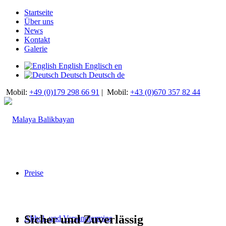
Startseite
Über uns
News
Kontakt
Galerie
English
Englisch
en
Deutsch
Deutsch
de
Mobil:
+49 (0)179 298 66 91
|
Mobil:
+43 (0)670 357 82 44
Preise
Sicher und Zuverlässig
Abhol- und Versandtermine