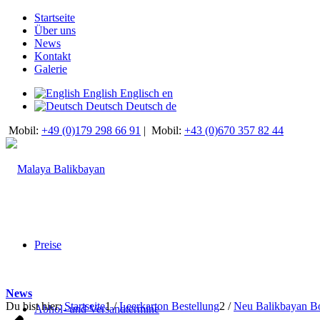
Startseite
Über uns
News
Kontakt
Galerie
English
Englisch
en
Deutsch
Deutsch
de
Mobil:
+49 (0)179 298 66 91
|
Mobil:
+43 (0)670 357 82 44
Preise
News
Du bist hier:
Startseite
1
/
Leerkarton Bestellung
2
/
Neu Balikbayan Bo
Abhol- und Versandtermine