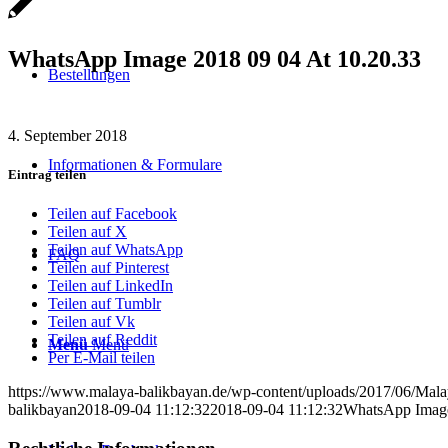
WhatsApp Image 2018 09 04 At 10.20.33
Bestellungen
4. September 2018
Informationen & Formulare
Eintrag teilen
Teilen auf Facebook
Teilen auf X
Teilen auf WhatsApp
FAQ
Teilen auf Pinterest
Teilen auf LinkedIn
Teilen auf Tumblr
Teilen auf Vk
Teilen auf Reddit
Menü
Menü
Per E-Mail teilen
https://www.malaya-balikbayan.de/wp-content/uploads/2017/06/Mal
balikbayan
2018-09-04 11:12:32
2018-09-04 11:12:32
WhatsApp Image