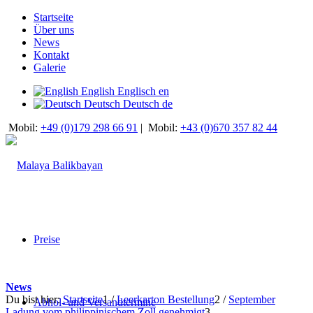
Startseite
Über uns
News
Kontakt
Galerie
English
Englisch
en
Deutsch
Deutsch
de
Mobil:
+49 (0)179 298 66 91
|
Mobil:
+43 (0)670 357 82 44
Preise
News
Du bist hier:
Startseite
1
/
Leerkarton Bestellung
2
/
September
Abhol- und Versandtermine
Ladung vom philippinischem Zoll genehmigt
3