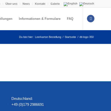
e
Über uns
News
Kontakt
Galerie
ellungen
Informationen & Formulare
FAQ
Du bist hier:
Leerkarton Bestellung
/
Startseite
/
dti-logo-350
Deutschland:
+49 (0)179 2986691