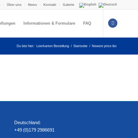
e
Über uns
News
Kontakt
Galerie
ellungen
Informationen & Formulare
FAQ
Du bist hier:
Leerkarton Bestellung
/
Startseite
/
Newest price list
Deutschland:
+49 (0)179 2986691