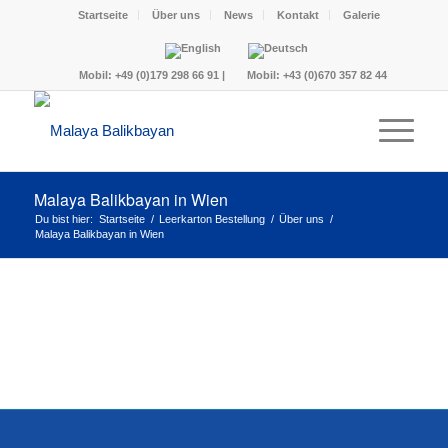
Startseite
Über uns
News
Kontakt
Galerie
Mobil:
+49 (0)179 298 66 91
|
Mobil:
+43 (0)670 357 82 44
Malaya Balikbayan in Wien
Du bist hier:
Startseite
/
Leerkarton Bestellung
/
Über uns
/
Malaya Balikbayan in Wien