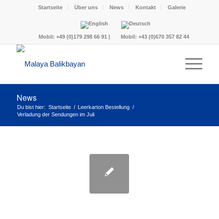
Startseite
Über uns
News
Kontakt
Galerie
Mobil:
+49 (0)179 298 66 91
|
Mobil:
+43 (0)670 357 82 44
News
Du bist hier:
Startseite
/
Leerkarton Bestellung
/
Verladung der Sendungen im Juli