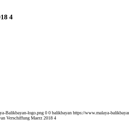
18 4
aya-Balikbayan-logo.png
0
0
balikbayan
https://www.malaya-balikbaya
an Verschiffung Maerz 2018 4