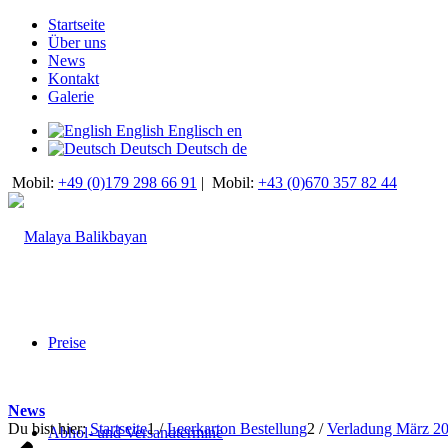
Startseite
Über uns
News
Kontakt
Galerie
English
Englisch
en
Deutsch
Deutsch
de
Mobil:
+49 (0)179 298 66 91
|
Mobil:
+43 (0)670 357 82 44
Preise
News
Du bist hier:
Startseite
1
/
Leerkarton Bestellung
2
/
Verladung März 2
Abhol- und Versandtermine