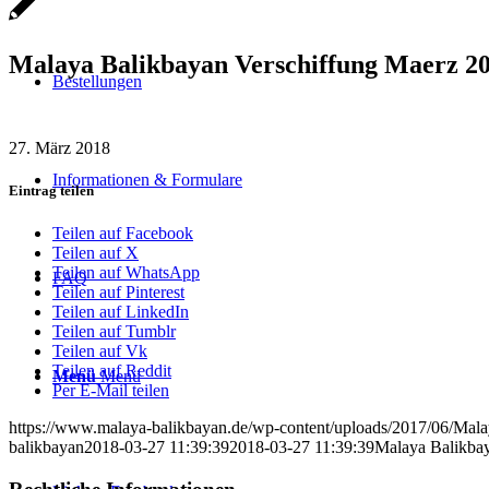
Malaya Balikbayan Verschiffung Maerz 20
Bestellungen
27. März 2018
Informationen & Formulare
Eintrag teilen
Teilen auf Facebook
Teilen auf X
Teilen auf WhatsApp
FAQ
Teilen auf Pinterest
Teilen auf LinkedIn
Teilen auf Tumblr
Teilen auf Vk
Teilen auf Reddit
Menü
Menü
Per E-Mail teilen
https://www.malaya-balikbayan.de/wp-content/uploads/2017/06/Mal
balikbayan
2018-03-27 11:39:39
2018-03-27 11:39:39
Malaya Balikbay