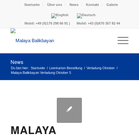
Startseite
Über uns
News
Kontakt
Galerie
Mobil:
+49 (0)179 298 66 91
|
Mobil:
+43 (0)670 357 82 44
News
Du bist hier:
Startseite
/
Leerkarton Bestellung
/
Verladung Oktober
/
Malaya Balikbayan Verladung Oktober 5
MALAYA