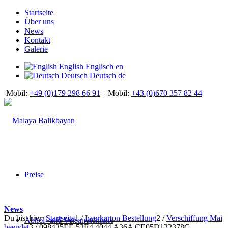
Startseite
Über uns
News
Kontakt
Galerie
English
Englisch
en
Deutsch
Deutsch
de
Mobil:
+49 (0)179 298 66 91
|
Mobil:
+43 (0)670 357 82 44
Preise
News
Du bist hier:
Startseite
1
/
Leerkarton Bestellung
2
/
Verschiffung Mai
Abhol- und Versandtermine
beendet
3
/
098435EE 53E4 4044 A36A CE05D122378C