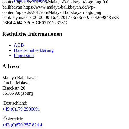
Link zu Facebook
content/uploads/2017/06/Malaya-Balikbayan-logo.png
0
0
balikbayan
https://www.malaya-balikbayan.de/wp-
content/uploads/2017/06/Malaya-Balikbayan-logo.png
balikbayan
2017-06-06 09:16:42
2017-06-06 09:16:42
098435EE
53E4 4044 A36A CE05D122378C
Rechtliche Informationen
AGB
Datenschutzerklärung
Impressum
Adresse
Malaya Balikbayan
Duchil Malaya
Eisackstr. 20
86165 Augsburg
Deutschland:
+49 (0)179 2986691
Österreich:
+43 (0)670 357 824 4