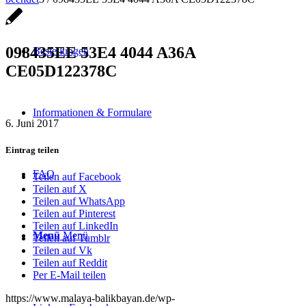
098435EE 53E4 4044 A36A
Bestellungen
CE05D122378C
Informationen & Formulare
6. Juni 2017
Eintrag teilen
FAQ
Teilen auf Facebook
Teilen auf X
Teilen auf WhatsApp
Teilen auf Pinterest
Teilen auf LinkedIn
Menü
Menü
Teilen auf Tumblr
Teilen auf Vk
Teilen auf Reddit
Per E-Mail teilen
https://www.malaya-balikbayan.de/wp-