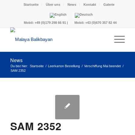
Startseite
Über uns
News
Kontakt
Galerie
Mobil:
+49 (0)179 298 66 91
|
Mobil:
+43 (0)670 357 82 44
News
Du bist hier:
Startseite
/
Leerkarton Bestellung
/
Verschiffung Mai beendet
/
SAM 2352
SAM 2352