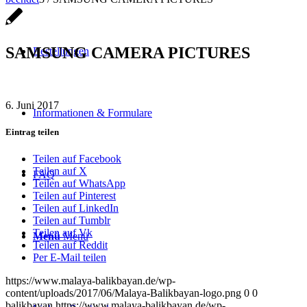
SAMSUNG CAMERA PICTURES
Bestellungen
6. Juni 2017
Informationen & Formulare
Eintrag teilen
Teilen auf Facebook
Teilen auf X
FAQ
Teilen auf WhatsApp
Teilen auf Pinterest
Teilen auf LinkedIn
Teilen auf Tumblr
Teilen auf Vk
Menü
Menü
Teilen auf Reddit
Per E-Mail teilen
https://www.malaya-balikbayan.de/wp-
content/uploads/2017/06/Malaya-Balikbayan-logo.png
0
0
balikbayan
https://www.malaya-balikbayan.de/wp-