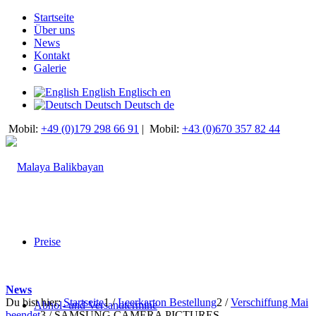
Startseite
Über uns
News
Kontakt
Galerie
English
Englisch
en
Deutsch
Deutsch
de
Mobil:
+49 (0)179 298 66 91
|
Mobil:
+43 (0)670 357 82 44
Preise
News
Du bist hier:
Startseite
1
/
Leerkarton Bestellung
2
/
Verschiffung Mai
Abhol- und Versandtermine
beendet
3
/
SAMSUNG CAMERA PICTURES