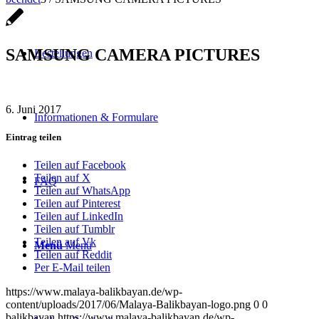
SAMSUNG CAMERA PICTURES
Bestellungen
6. Juni 2017
Informationen & Formulare
Eintrag teilen
Teilen auf Facebook
Teilen auf X
FAQ
Teilen auf WhatsApp
Teilen auf Pinterest
Teilen auf LinkedIn
Teilen auf Tumblr
Teilen auf Vk
Menü
Menü
Teilen auf Reddit
Per E-Mail teilen
https://www.malaya-balikbayan.de/wp-
content/uploads/2017/06/Malaya-Balikbayan-logo.png
0
0
balikbayan
https://www.malaya-balikbayan.de/wp-