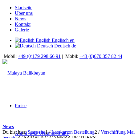
Startseite
Über uns
News
Kontakt
Galerie
English
Englisch
en
Deutsch
Deutsch
de
Mobil:
+49 (0)179 298 66 91
|
Mobil:
+43 (0)670 357 82 44
Preise
News
Du bist hier:
Startseite
1
/
Leerkarton Bestellung
2
/
Verschiffung Mai
Abhol- und Versandtermine
beendet
3
/
SAMSUNG CAMERA PICTURES