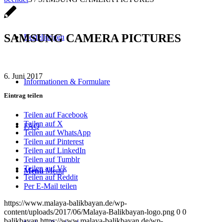
SAMSUNG CAMERA PICTURES
Bestellungen
6. Juni 2017
Informationen & Formulare
Eintrag teilen
Teilen auf Facebook
Teilen auf X
FAQ
Teilen auf WhatsApp
Teilen auf Pinterest
Teilen auf LinkedIn
Teilen auf Tumblr
Teilen auf Vk
Menü
Menü
Teilen auf Reddit
Per E-Mail teilen
https://www.malaya-balikbayan.de/wp-
content/uploads/2017/06/Malaya-Balikbayan-logo.png
0
0
balikbayan
https://www.malaya-balikbayan.de/wp-