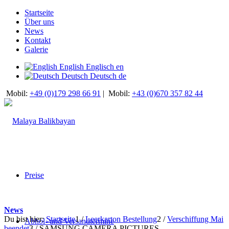
Startseite
Über uns
News
Kontakt
Galerie
English
Englisch
en
Deutsch
Deutsch
de
Mobil:
+49 (0)179 298 66 91
|
Mobil:
+43 (0)670 357 82 44
Preise
News
Du bist hier:
Startseite
1
/
Leerkarton Bestellung
2
/
Verschiffung Mai
Abhol- und Versandtermine
beendet
3
/
SAMSUNG CAMERA PICTURES