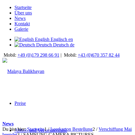
Startseite
Über uns
News
Kontakt
Galerie
English
Englisch
en
Deutsch
Deutsch
de
Mobil:
+49 (0)179 298 66 91
|
Mobil:
+43 (0)670 357 82 44
Preise
News
Du bist hier:
Startseite
1
/
Leerkarton Bestellung
2
/
Verschiffung Mai
Abhol- und Versandtermine
beendet
3
/
SAMSUNG CAMERA PICTURES