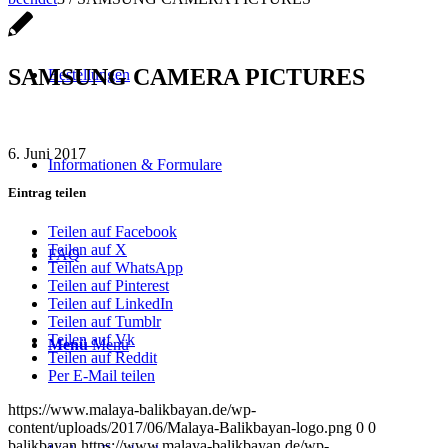
SAMSUNG CAMERA PICTURES
Bestellungen
6. Juni 2017
Informationen & Formulare
Eintrag teilen
Teilen auf Facebook
Teilen auf X
FAQ
Teilen auf WhatsApp
Teilen auf Pinterest
Teilen auf LinkedIn
Teilen auf Tumblr
Teilen auf Vk
Menü
Menü
Teilen auf Reddit
Per E-Mail teilen
https://www.malaya-balikbayan.de/wp-
content/uploads/2017/06/Malaya-Balikbayan-logo.png
0
0
balikbayan
https://www.malaya-balikbayan.de/wp-